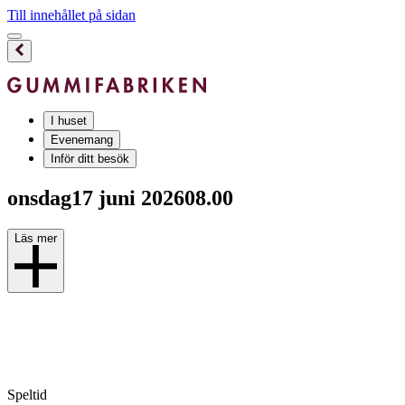
Till innehållet på sidan
I huset
Evenemang
Inför ditt besök
onsdag
17 juni 2026
08.00
Läs mer
Speltid