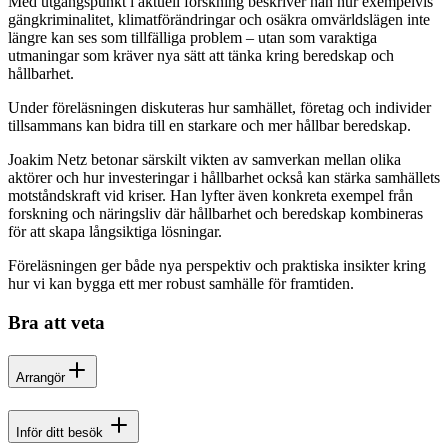
Med utgångspunkt i aktuell forskning beskriver han hur exempelvis
gängkriminalitet, klimatförändringar och osäkra omvärldslägen inte
längre kan ses som tillfälliga problem – utan som varaktiga
utmaningar som kräver nya sätt att tänka kring beredskap och
hållbarhet.
Under föreläsningen diskuteras hur samhället, företag och individer
tillsammans kan bidra till en starkare och mer hållbar beredskap.
Joakim Netz betonar särskilt vikten av samverkan mellan olika
aktörer och hur investeringar i hållbarhet också kan stärka samhällets
motståndskraft vid kriser. Han lyfter även konkreta exempel från
forskning och näringsliv där hållbarhet och beredskap kombineras
för att skapa långsiktiga lösningar.
Föreläsningen ger både nya perspektiv och praktiska insikter kring
hur vi kan bygga ett mer robust samhälle för framtiden.
Bra att veta
Arrangör
Inför ditt besök