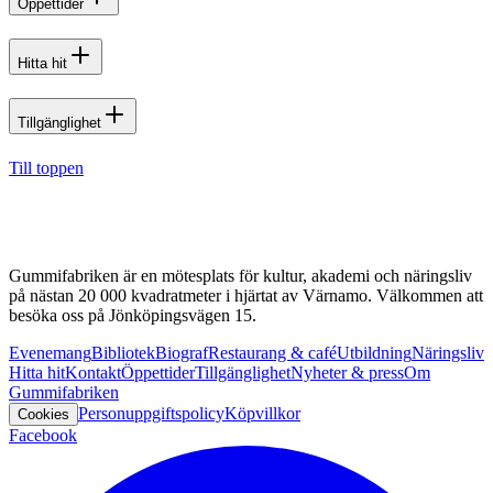
Öppettider
Hitta hit
Tillgänglighet
Till toppen
Gummifabriken är en mötesplats för kultur, akademi och näringsliv
på nästan 20 000 kvadratmeter i hjärtat av Värnamo. Välkommen att
besöka oss på Jönköpingsvägen 15.
Evenemang
Bibliotek
Biograf
Restaurang & café
Utbildning
Näringsliv
Hitta hit
Kontakt
Öppettider
Tillgänglighet
Nyheter & press
Om
Gummifabriken
Personuppgiftspolicy
Köpvillkor
Cookies
Facebook