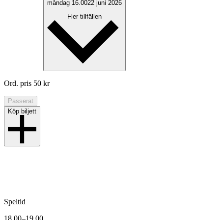
måndag 16.00
22 juni 2026
Fler tillfällen
Ord. pris
50
kr
Passerat
Köp biljett
Speltid
18.00–19.00