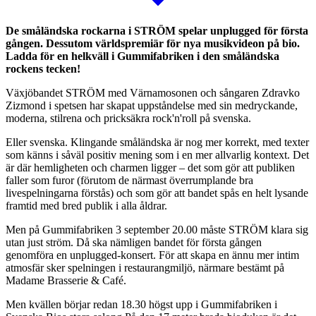
De småländska rockarna i STRÖM spelar unplugged för första
gången. Dessutom världspremiär för nya musikvideon på bio.
Ladda för en helkväll i Gummifabriken i den småländska
rockens tecken!
Växjöbandet STRÖM med Värnamosonen och sångaren Zdravko
Zizmond i spetsen har skapat uppståndelse med sin medryckande,
moderna, stilrena och pricksäkra rock'n'roll på svenska.
Eller svenska. Klingande småländska är nog mer korrekt, med texter
som känns i såväl positiv mening som i en mer allvarlig kontext. Det
är där hemligheten och charmen ligger – det som gör att publiken
faller som furor (förutom de närmast överrumplande bra
livespelningarna förstås) och som gör att bandet spås en helt lysande
framtid med bred publik i alla åldrar.
Men på Gummifabriken 3 september 20.00 måste STRÖM klara sig
utan just ström. Då ska nämligen bandet för första gången
genomföra en unplugged-konsert. För att skapa en ännu mer intim
atmosfär sker spelningen i restaurangmiljö, närmare bestämt på
Madame Brasserie & Café.
Men kvällen börjar redan 18.30 högst upp i Gummifabriken i