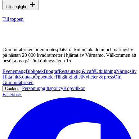
Tillgänglighet
Till toppen
Gummifabriken är en mötesplats för kultur, akademi och näringsliv
på nästan 20 000 kvadratmeter i hjärtat av Värnamo. Välkommen att
besöka oss på Jönköpingsvägen 15.
Evenemang
Bibliotek
Biograf
Restaurang & café
Utbildning
Näringsliv
Hitta hit
Kontakt
Öppettider
Tillgänglighet
Nyheter & press
Om
Gummifabriken
Personuppgiftspolicy
Köpvillkor
Cookies
Facebook