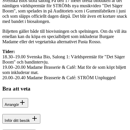
Svenska Bios stora salong På den 17 meter breda bioduken är det
nämligen världspremiär för STRÖMs nya musikvideo "Det Säger
Boom", som spelades in på Auditoriets scen i Gummifabriken i juni
och som släpps officiellt dagen därpå. Det blir även ett kortare snack
med bandet i biosalongen.
Biljetten gäller både till biovisningen och spelningen. Om du vill äta
emellan kan du köpa en specialbiljett som inkluderar Burgare
Madame eller det vegetariska alternativet Pasta Rosso.
Tider:
18.30–19.00 Svenska Bio, Salong 1: Världspremiär för "Det Säger
Boom" och bandintervju.
19.00–20.00 Madame Brasserie & Café: Mat för de som köpt biljett
som inkluderar mat.
20.00–20.40 Madame Brasserie & Café: STRÖM Unplugged
Bra att veta
Arrangör
Inför ditt besök