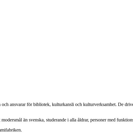
h ansvarar för bibliotek, kulturkansli och kulturverksamhet. De driver
at modersmål än svenska, studerande i alla åldrar, personer med funkti
mmifabriken.